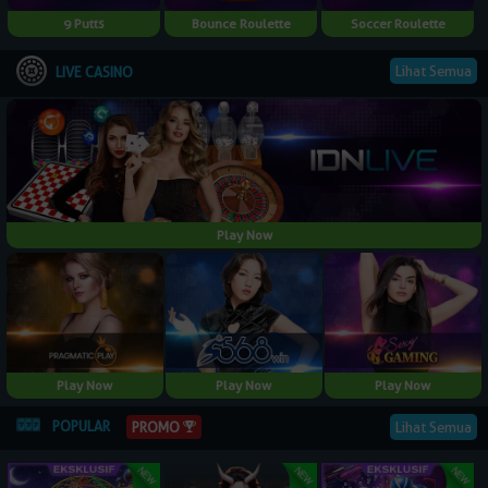
9 Putts
Bounce Roulette
Soccer Roulette
Lihat Semua
LIVE CASINO
Play Now
Play Now
Play Now
Play Now
POPULAR
PROMO
Lihat Semua