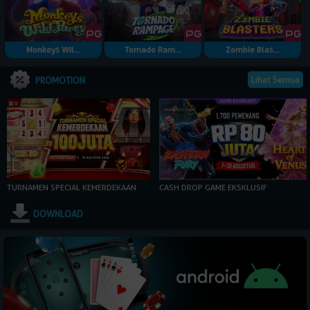
Monkeys Wil...
Tornado Ram...
Zombie Blas...
Lihat Semua
PROMOTION
TURNAMEN SPECIAL KEMERDEKAAN
CASH DROP GAME EKSKLUSIF
DOWNLOAD