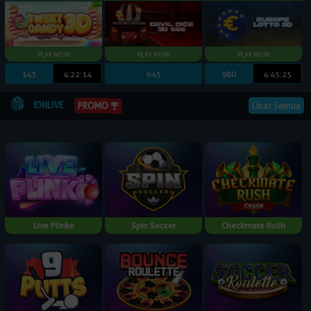
143
4:22:13
645
980
4:45:24
IDNLIVE
PROMO
Lihat Semua
Live Plinko
Spin Soccer
Checkmate Rush